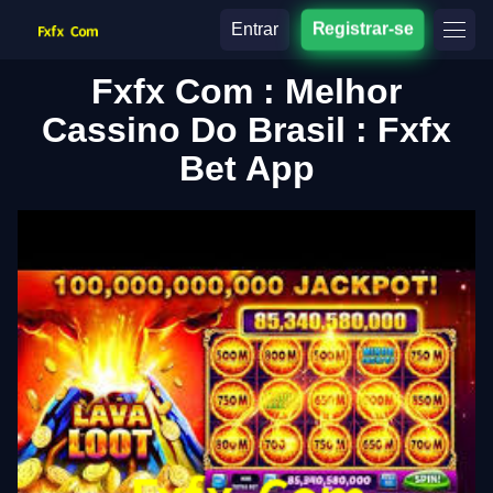
Entrar
Registrar-se
Fxfx Com : Melhor
Cassino Do Brasil : Fxfx
Bet App