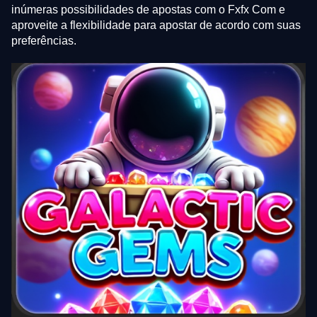
inúmeras possibilidades de apostas com o Fxfx Com e
aproveite a flexibilidade para apostar de acordo com suas
preferências.