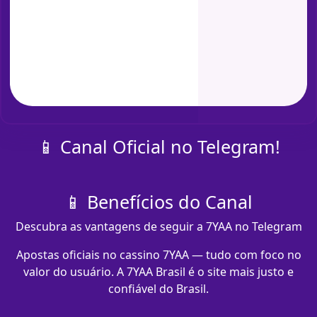
📱 Canal Oficial no Telegram!
📱 Benefícios do Canal
Descubra as vantagens de seguir a 7YAA no Telegram
Apostas oficiais no cassino 7YAA — tudo com foco no
valor do usuário. A 7YAA Brasil é o site mais justo e
confiável do Brasil.