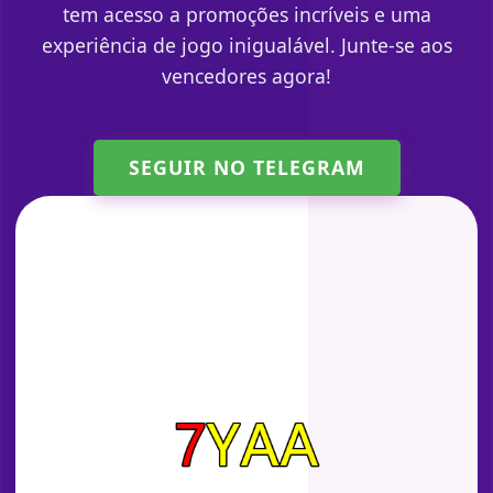
tem acesso a promoções incríveis e uma
experiência de jogo inigualável. Junte-se aos
vencedores agora!
SEGUIR NO TELEGRAM