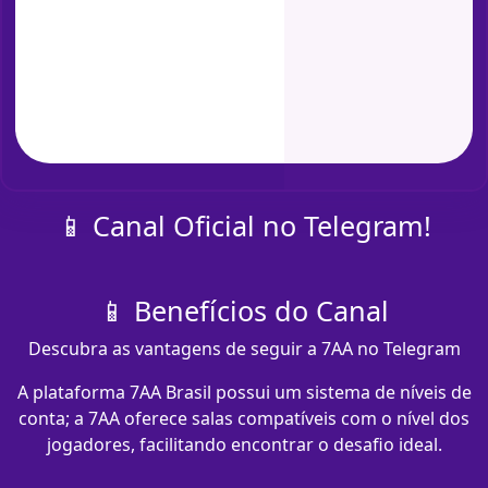
📱 Canal Oficial no Telegram!
📱 Benefícios do Canal
Descubra as vantagens de seguir a 7AA no Telegram
A plataforma 7AA Brasil possui um sistema de níveis de
conta; a 7AA oferece salas compatíveis com o nível dos
jogadores, facilitando encontrar o desafio ideal.