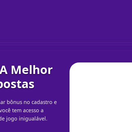
 A Melhor
postas
ar bônus no cadastro e
você tem acesso a
e jogo inigualável.