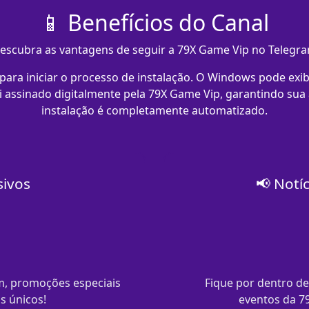
📱 Benefícios do Canal
escubra as vantagens de seguir a 79X Game Vip no Telegr
 para iniciar o processo de instalação. O Windows pode exib
foi assinado digitalmente pela 79X Game Vip, garantindo su
instalação é completamente automatizado.
sivos
📢 Notí
m, promoções especiais
Fique por dentro d
s únicos!
eventos da 7