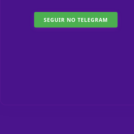
SEGUIR NO TELEGRAM