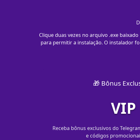
D
Clique duas vezes no arquivo .exe baixado
para permitir a instalação. O instalador 
🎁 Bônus Exclu
VIP
Receba bônus exclusivos do Telegra
e códigos promocionai