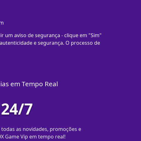
am
ir um aviso de segurança - clique em "Sim"
a autenticidade e segurança. O processo de
cias em Tempo Real
24/7
e todas as novidades, promoções e
9X Game Vip em tempo real!