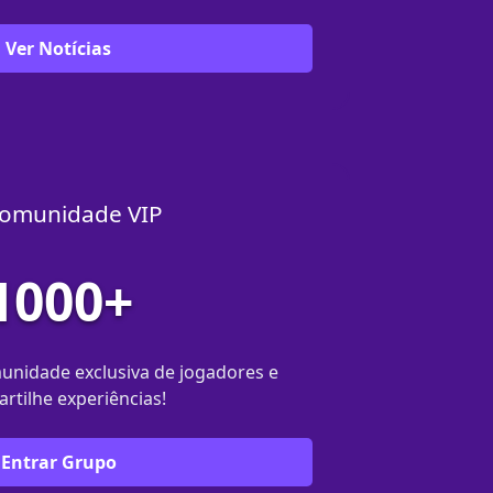
Ver Notícias
Comunidade VIP
1000+
unidade exclusiva de jogadores e
rtilhe experiências!
Entrar Grupo