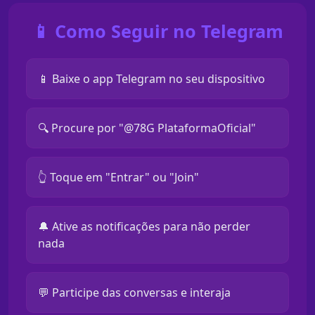
📱 Como Seguir no Telegram
📱 Baixe o app Telegram no seu dispositivo
🔍 Procure por "@78G PlataformaOficial"
👆 Toque em "Entrar" ou "Join"
🔔 Ative as notificações para não perder
nada
💬 Participe das conversas e interaja