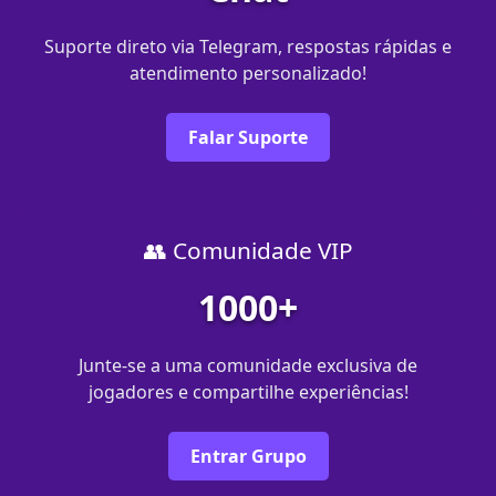
Suporte direto via Telegram, respostas rápidas e
atendimento personalizado!
Falar Suporte
👥 Comunidade VIP
1000+
Junte-se a uma comunidade exclusiva de
jogadores e compartilhe experiências!
Entrar Grupo