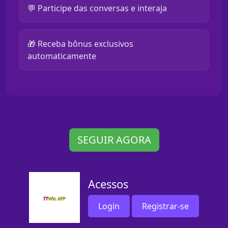
💬 Participe das conversas e interaja
🎁 Receba bônus exclusivos
automaticamente
SEGUIR AGORA
Acessos
Login
Registrar-se