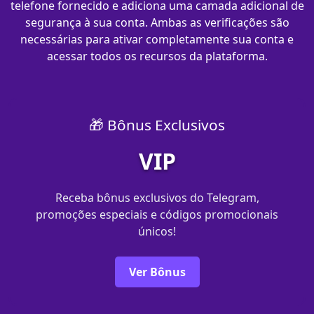
telefone fornecido e adiciona uma camada adicional de
segurança à sua conta. Ambas as verificações são
necessárias para ativar completamente sua conta e
acessar todos os recursos da plataforma.
🎁 Bônus Exclusivos
VIP
Receba bônus exclusivos do Telegram,
promoções especiais e códigos promocionais
únicos!
Ver Bônus