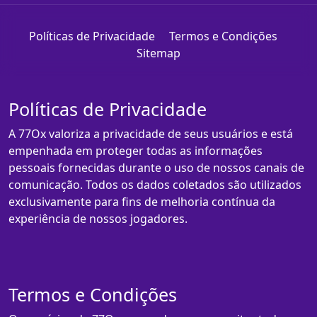
Políticas de Privacidade
Termos e Condições
Sitemap
Políticas de Privacidade
A 77Ox valoriza a privacidade de seus usuários e está
empenhada em proteger todas as informações
pessoais fornecidas durante o uso de nossos canais de
comunicação. Todos os dados coletados são utilizados
exclusivamente para fins de melhoria contínua da
experiência de nossos jogadores.
Termos e Condições