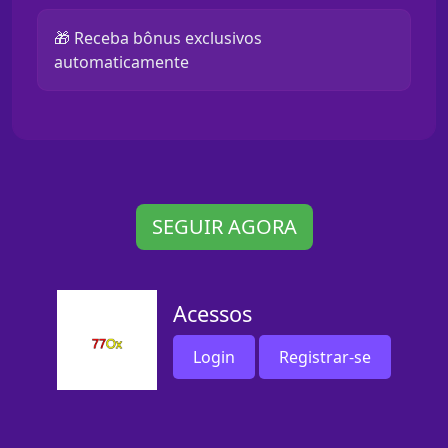
🎁 Receba bônus exclusivos
automaticamente
SEGUIR AGORA
Acessos
Login
Registrar-se