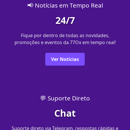
📢 Notícias em Tempo Real
24/7
Fique por dentro de todas as novidades,
promoções e eventos da 77Ox em tempo real!
Ver Notícias
💬 Suporte Direto
Chat
Suporte direto via Telegram, respostas rápidas e