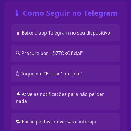
📱 Como Seguir no Telegram
📱 Baixe o app Telegram no seu dispositivo
🔍 Procure por "@77OxOficial"
👆 Toque em "Entrar" ou "Join"
🔔 Ative as notificações para não perder
nada
💬 Participe das conversas e interaja