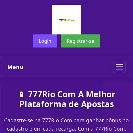
Login
Registrar-se
Menu
📱 777Rio Com A Melhor
Plataforma de Apostas
Cadastre-se na 777Rio Com para ganhar bônus no
cadastro e em cada recarga. Com a 777Rio Com,