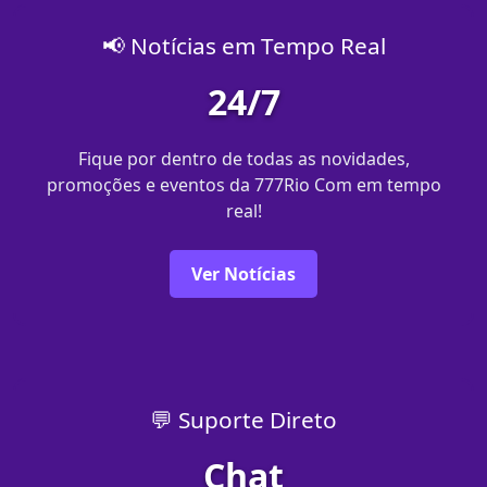
📢 Notícias em Tempo Real
24/7
Fique por dentro de todas as novidades,
promoções e eventos da 777Rio Com em tempo
real!
Ver Notícias
💬 Suporte Direto
Chat