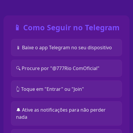
📱 Como Seguir no Telegram
📱 Baixe o app Telegram no seu dispositivo
🔍 Procure por "@777Rio ComOficial"
👆 Toque em "Entrar" ou "Join"
🔔 Ative as notificações para não perder
nada