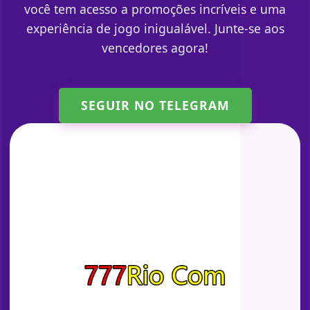
você tem acesso a promoções incríveis e uma
experiência de jogo inigualável. Junte-se aos
vencedores agora!
SEGUIR NO TELEGRAM