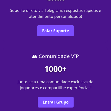
Suporte direto via Telegram, respostas rápidas e
atendimento personalizado!
Falar Suporte
👥 Comunidade VIP
1000+
Junte-se a uma comunidade exclusiva de
jogadores e compartilhe experiências!
Entrar Grupo