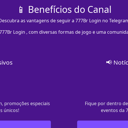
📱 Benefícios do Canal
Descubra as vantagens de seguir a 777Br Login no Telegra
77Br Login , com diversas formas de jogo e uma comunida
sivos
📢 Notí
m, promoções especiais
Fique por dentro d
s únicos!
eventos da 