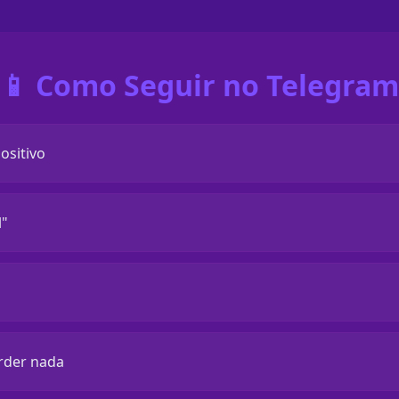
📱 Como Seguir no Telegram
ositivo
l"
erder nada