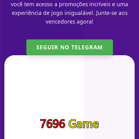
você tem acesso a promoções incríveis e uma
experiência de jogo inigualável. Junte-se aos
vencedores agora!
SEGUIR NO TELEGRAM