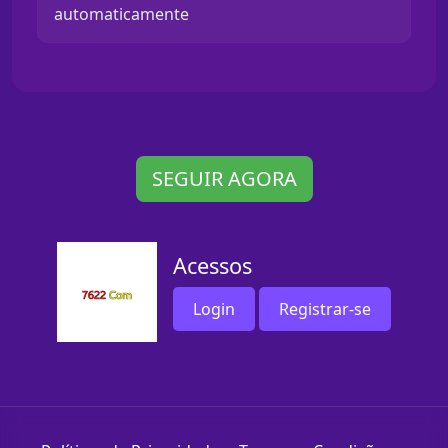
automaticamente
SEGUIR AGORA
Acessos
Login
Registrar-se