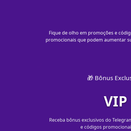
Fique de olho em promoções e códig
promocionais que podem aumentar sua
🎁 Bônus Exclu
VIP
Receba bônus exclusivos do Telegra
e códigos promocionai