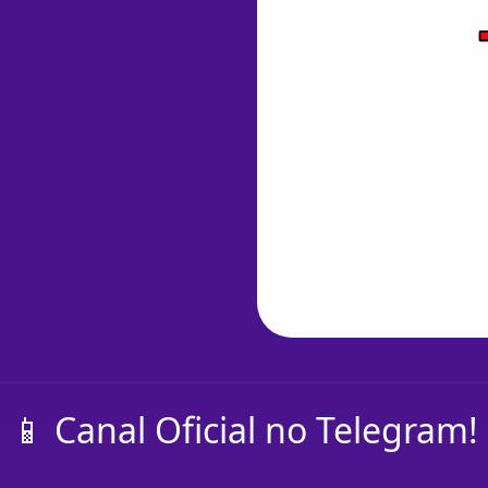
📱 Canal Oficial no Telegram!