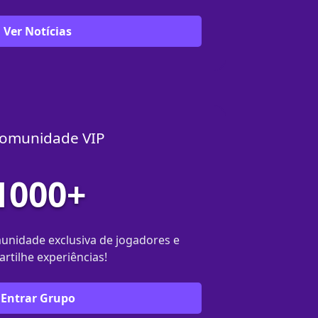
Ver Notícias
Comunidade VIP
1000+
unidade exclusiva de jogadores e
rtilhe experiências!
Entrar Grupo