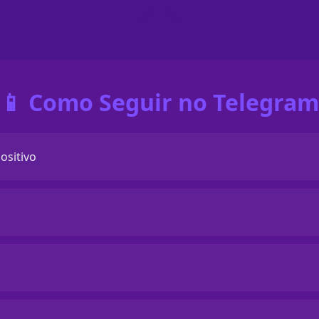
📱 Como Seguir no Telegram
ositivo