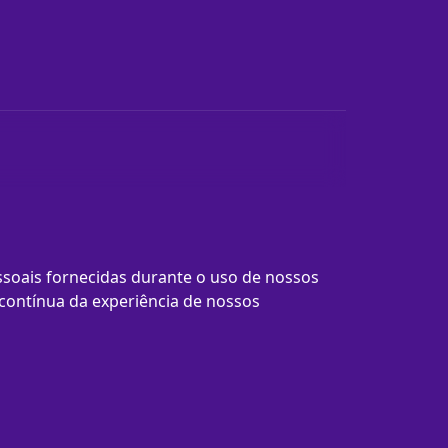
ssoais fornecidas durante o uso de nossos
 contínua da experiência de nossos