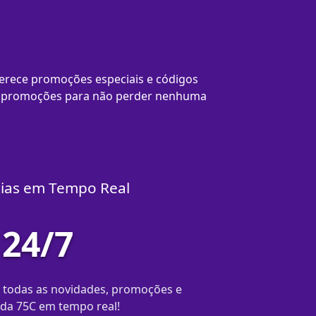
erece promoções especiais e códigos
de promoções para não perder nenhuma
cias em Tempo Real
24/7
e todas as novidades, promoções e
 da 75C em tempo real!