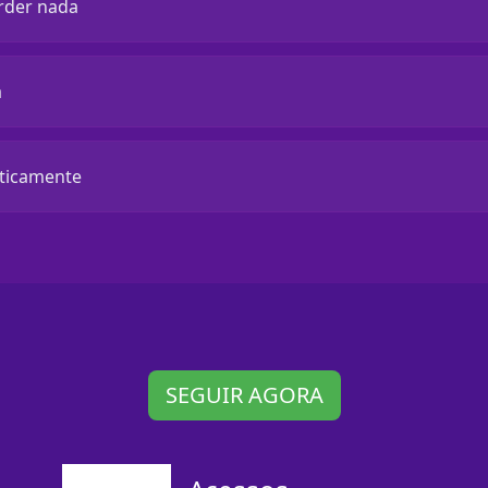
erder nada
a
aticamente
SEGUIR AGORA