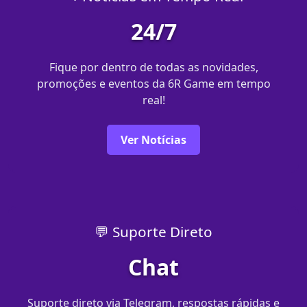
24/7
Fique por dentro de todas as novidades,
promoções e eventos da 6R Game em tempo
real!
Ver Notícias
💬 Suporte Direto
Chat
Suporte direto via Telegram, respostas rápidas e