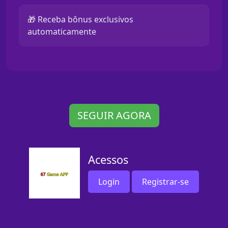
🎁 Receba bônus exclusivos
automaticamente
SEGUIR AGORA
Acessos
Login
Registrar-se