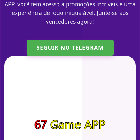
APP, você tem acesso a promoções incríveis e uma
experiência de jogo inigualável. Junte-se aos
vencedores agora!
SEGUIR NO TELEGRAM