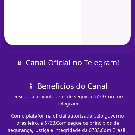
📱 Canal Oficial no Telegram!
📱 Benefícios do Canal
Descubra as vantagens de seguir a 6733.Com no
Telegram
Como plataforma oficial autorizada pelo governo
brasileiro, a 6733.Com segue os princípios de
segurança, justiça e integridade da 6733.Com Brasil ,