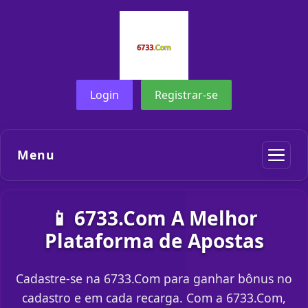
Login
Registrar-se
Menu
📱 6733.Com A Melhor
Plataforma de Apostas
Cadastre-se na 6733.Com para ganhar bônus no
cadastro e em cada recarga. Com a 6733.Com,