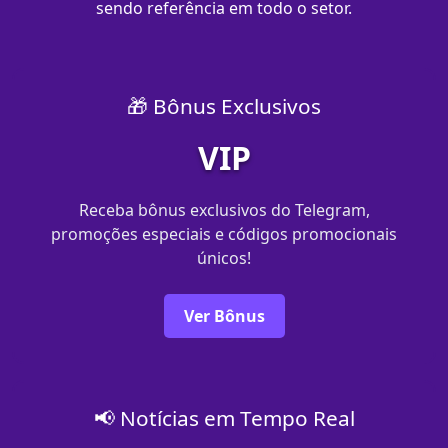
sendo referência em todo o setor.
🎁 Bônus Exclusivos
VIP
Receba bônus exclusivos do Telegram,
promoções especiais e códigos promocionais
únicos!
Ver Bônus
📢 Notícias em Tempo Real