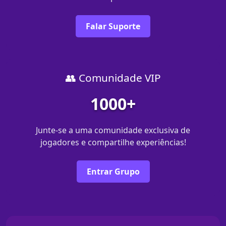
Falar Suporte
👥 Comunidade VIP
1000+
Junte-se a uma comunidade exclusiva de
jogadores e compartilhe experiências!
Entrar Grupo