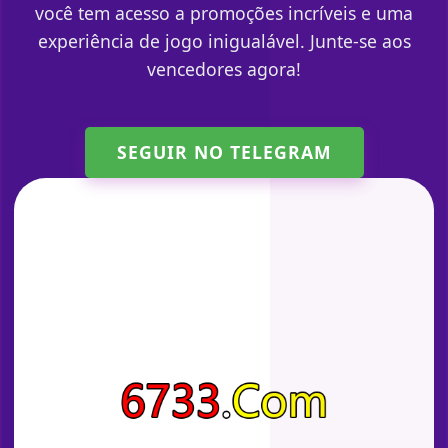
você tem acesso a promoções incríveis e uma
experiência de jogo inigualável. Junte-se aos
vencedores agora!
SEGUIR NO TELEGRAM