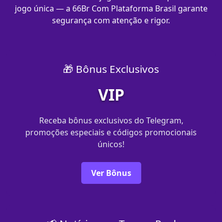
jogo única — a 66Br Com Plataforma Brasil garante
segurança com atenção e rigor.
🎁 Bônus Exclusivos
VIP
Receba bônus exclusivos do Telegram,
promoções especiais e códigos promocionais
únicos!
Ver Bônus