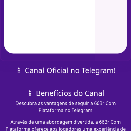
📱 Canal Oficial no Telegram!
📱 Benefícios do Canal
Descubra as vantagens de seguir a 66Br Com
Plataforma no Telegram
Através de uma abordagem divertida, a 66Br Com
Plataforma oferece aos jogadores uma experiência de