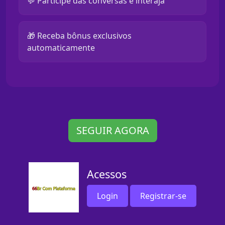
💬 Participe das conversas e interaja
🎁 Receba bônus exclusivos
automaticamente
SEGUIR AGORA
Acessos
Login
Registrar-se