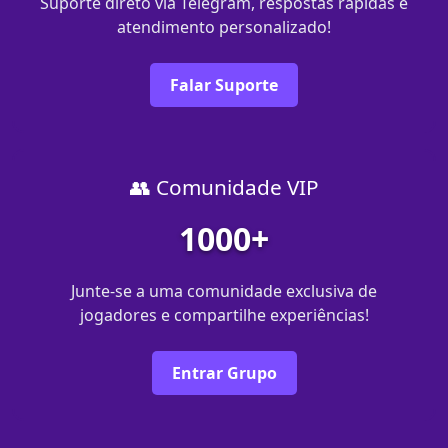
Suporte direto via Telegram, respostas rápidas e
atendimento personalizado!
Falar Suporte
👥 Comunidade VIP
1000+
Junte-se a uma comunidade exclusiva de
jogadores e compartilhe experiências!
Entrar Grupo