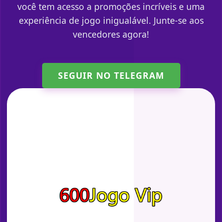
você tem acesso a promoções incríveis e uma
experiência de jogo inigualável. Junte-se aos
vencedores agora!
SEGUIR NO TELEGRAM