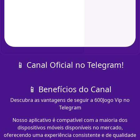
📱 Canal Oficial no Telegram!
📱 Benefícios do Canal
Descubra as vantagens de seguir a 600Jogo Vip no
Telegram
Nosso aplicativo é compatível com a maioria dos
dispositivos móveis disponíveis no mercado,
oferecendo uma experiência consistente e de qualidade