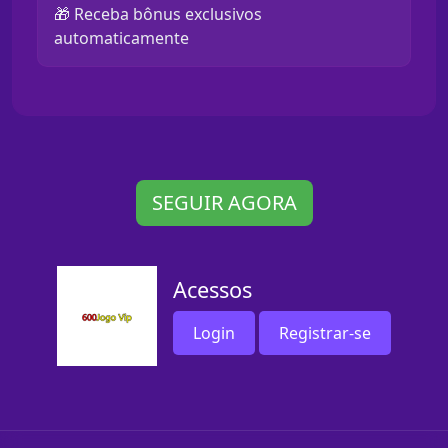
🎁 Receba bônus exclusivos
automaticamente
SEGUIR AGORA
Acessos
Login
Registrar-se