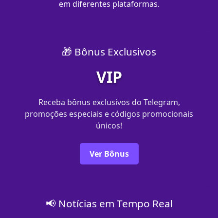
em diferentes plataformas.
🎁 Bônus Exclusivos
VIP
Receba bônus exclusivos do Telegram,
promoções especiais e códigos promocionais
únicos!
Ver Bônus
📢 Notícias em Tempo Real