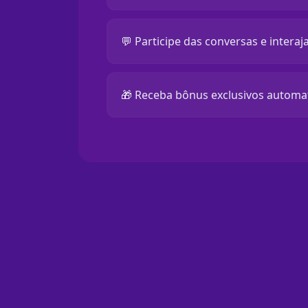
💬 Participe das conversas e interaj
🎁 Receba bônus exclusivos autom