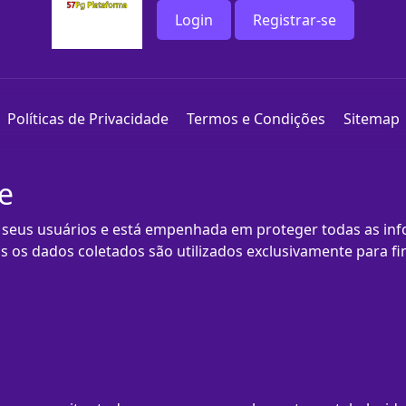
Login
Registrar-se
Políticas de Privacidade
Termos e Condições
Sitemap
de
e seus usuários e está empenhada em proteger todas as in
 os dados coletados são utilizados exclusivamente para fi