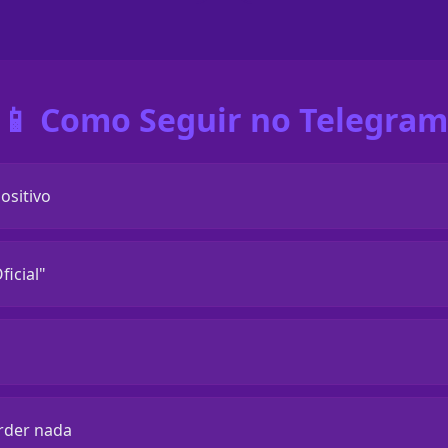
📱 Como Seguir no Telegram
ositivo
icial"
erder nada