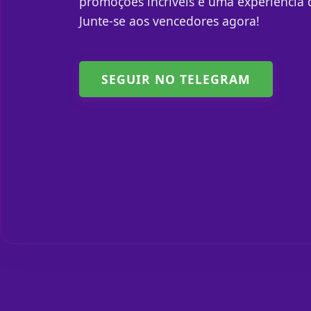
promoções incríveis e uma experiência d
Junte-se aos vencedores agora!
SEGUIR NO TELEGRAM