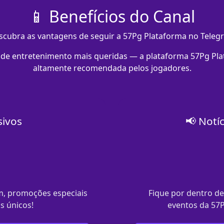
📱 Benefícios do Canal
scubra as vantagens de seguir a 57Pg Plataforma no Teleg
de entretenimento mais queridas — a plataforma 57Pg Pla
altamente recomendada pelos jogadores.
sivos
📢 Notí
m, promoções especiais
Fique por dentro d
s únicos!
eventos da 57