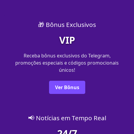
🎁 Bônus Exclusivos
VIP
Receba bônus exclusivos do Telegram,
promoções especiais e códigos promocionais
únicos!
Ver Bônus
📢 Notícias em Tempo Real
24/7