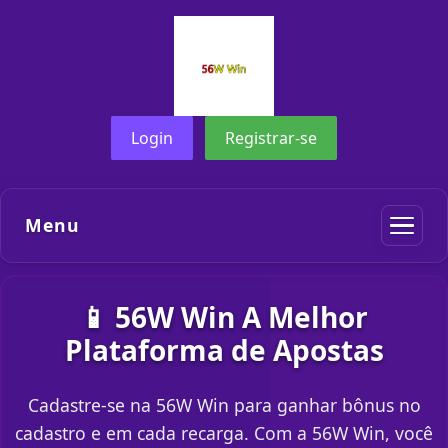
Login
Registrar-se
Menu
📱 56W Win A Melhor
Plataforma de Apostas
Cadastre-se na 56W Win para ganhar bônus no
cadastro e em cada recarga. Com a 56W Win, você