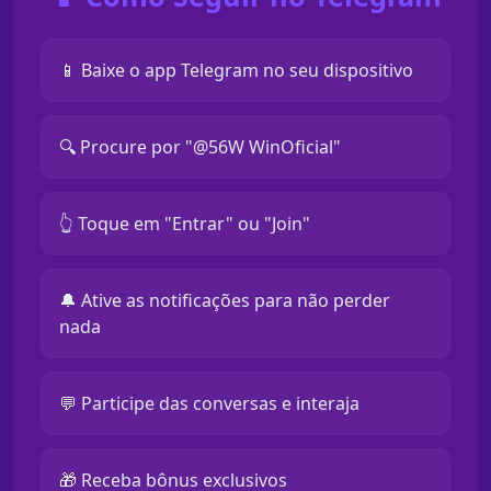
📱 Baixe o app Telegram no seu dispositivo
🔍 Procure por "@56W WinOficial"
👆 Toque em "Entrar" ou "Join"
🔔 Ative as notificações para não perder
nada
💬 Participe das conversas e interaja
🎁 Receba bônus exclusivos