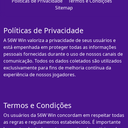
Políticas de Privacidade
Termos e Condições
Sitemap
Políticas de Privacidade
A 56W Win valoriza a privacidade de seus usuários e
está empenhada em proteger todas as informações
pessoais fornecidas durante o uso de nossos canais de
comunicação. Todos os dados coletados são utilizados
exclusivamente para fins de melhoria contínua da
experiência de nossos jogadores.
Termos e Condições
Os usuários da 56W Win concordam em respeitar todas
as regras e regulamentos estabelecidos. É importante