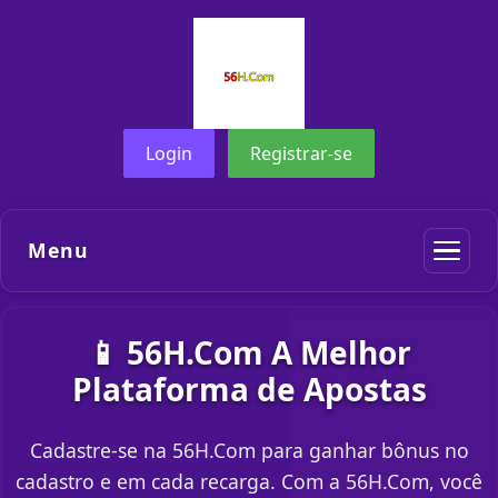
Login
Registrar-se
Menu
📱 56H.Com A Melhor
Plataforma de Apostas
Cadastre-se na 56H.Com para ganhar bônus no
cadastro e em cada recarga. Com a 56H.Com, você