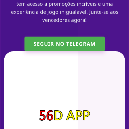
tem acesso a promoções incríveis e uma
experiência de jogo inigualável. Junte-se aos
vencedores agora!
SEGUIR NO TELEGRAM