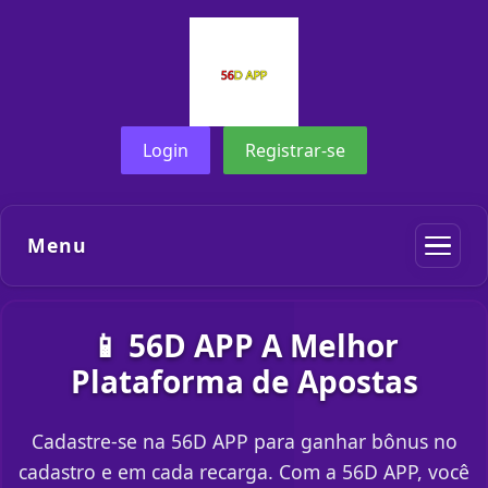
Login
Registrar-se
Menu
📱 56D APP A Melhor
Plataforma de Apostas
Cadastre-se na 56D APP para ganhar bônus no
cadastro e em cada recarga. Com a 56D APP, você