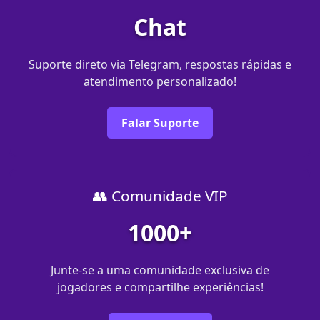
Chat
Suporte direto via Telegram, respostas rápidas e
atendimento personalizado!
Falar Suporte
👥 Comunidade VIP
1000+
Junte-se a uma comunidade exclusiva de
jogadores e compartilhe experiências!