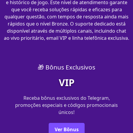
e histórico de jogo. Este nível de atendimento garante
que você receba soluções rápidas e eficazes para
qualquer questão, com tempos de resposta ainda mais
rápidos que o nível Bronze. O suporte dedicado está
disponível através de múltiplos canais, incluindo chat
ao vivo prioritário, email VIP e linha telefônica exclusiva.
🎁 Bônus Exclusivos
VIP
Receba bônus exclusivos do Telegram,
promoções especiais e códigos promocionais
únicos!
Ver Bônus