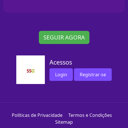
SEGUIR AGORA
Acessos
Login
Registrar-se
Políticas de Privacidade
Termos e Condições
Sitemap