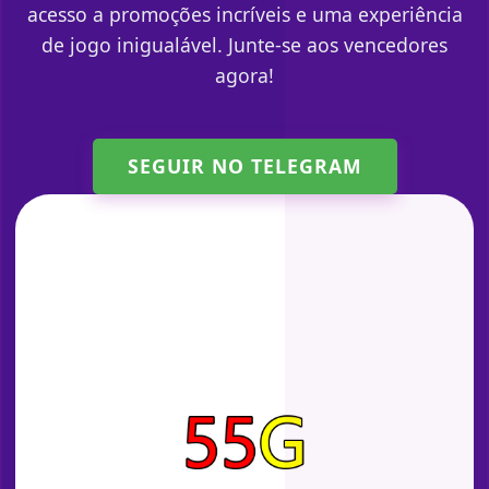
acesso a promoções incríveis e uma experiência
de jogo inigualável. Junte-se aos vencedores
agora!
SEGUIR NO TELEGRAM