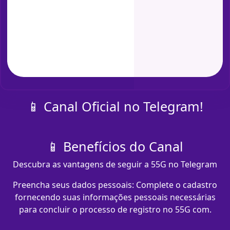
📱 Canal Oficial no Telegram!
📱 Benefícios do Canal
Descubra as vantagens de seguir a 55G no Telegram
Preencha seus dados pessoais: Complete o cadastro
fornecendo suas informações pessoais necessárias
para concluir o processo de registro no 55G com​.