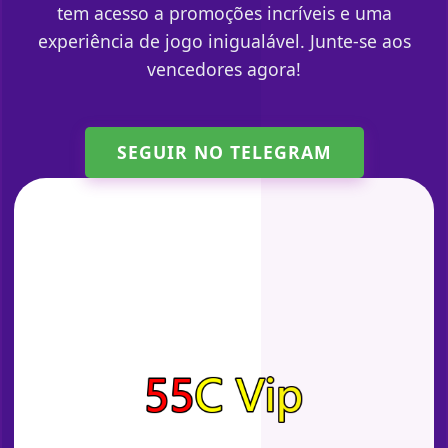
tem acesso a promoções incríveis e uma
experiência de jogo inigualável. Junte-se aos
vencedores agora!
SEGUIR NO TELEGRAM