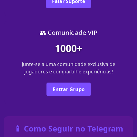
Falar Suporte
👥 Comunidade VIP
1000+
Junte-se a uma comunidade exclusiva de
jogadores e compartilhe experiências!
Entrar Grupo
📱 Como Seguir no Telegram