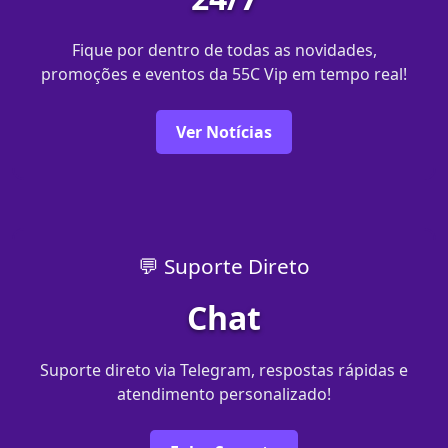
Fique por dentro de todas as novidades,
promoções e eventos da 55C Vip em tempo real!
Ver Notícias
💬 Suporte Direto
Chat
Suporte direto via Telegram, respostas rápidas e
atendimento personalizado!