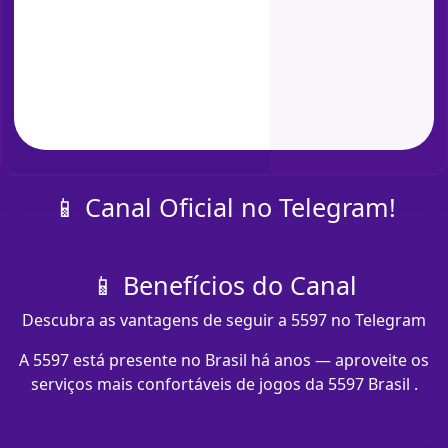
📱 Canal Oficial no Telegram!
📱 Benefícios do Canal
Descubra as vantagens de seguir a 5597 no Telegram
A 5597 está presente no Brasil há anos — aproveite os
serviços mais confortáveis de jogos da 5597 Brasil .