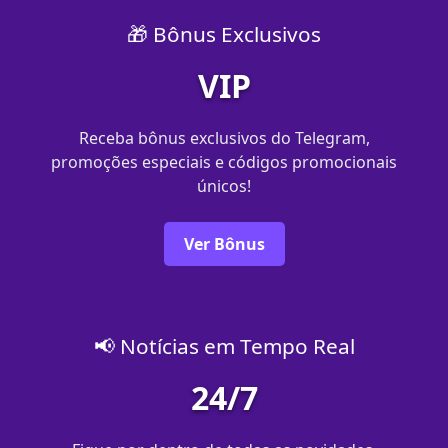
🎁 Bônus Exclusivos
VIP
Receba bônus exclusivos do Telegram,
promoções especiais e códigos promocionais
únicos!
Ver Bônus
📢 Notícias em Tempo Real
24/7