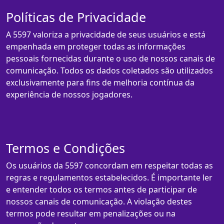
Políticas de Privacidade
A 5597 valoriza a privacidade de seus usuários e está
empenhada em proteger todas as informações
pessoais fornecidas durante o uso de nossos canais de
comunicação. Todos os dados coletados são utilizados
exclusivamente para fins de melhoria contínua da
experiência de nossos jogadores.
Termos e Condições
Os usuários da 5597 concordam em respeitar todas as
regras e regulamentos estabelecidos. É importante ler
e entender todos os termos antes de participar de
nossos canais de comunicação. A violação destes
termos pode resultar em penalizações ou na