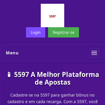
Login
Registrar-se
Menu
📱 5597 A Melhor Plataforma
de Apostas
Cadastre-se na 5597 para ganhar bônus no
cadastro e em cada recarga. Com a 5597, você