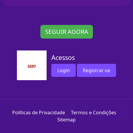
SEGUIR AGORA
Acessos
Login
Registrar-se
Políticas de Privacidade
Termos e Condições
Sitemap