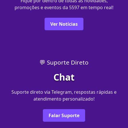
Fique por dentro de todas as novidades,
promoções e eventos da 5597 em tempo real!
Ver Notícias
💬 Suporte Direto
Chat
Suporte direto via Telegram, respostas rápidas e
atendimento personalizado!
Falar Suporte