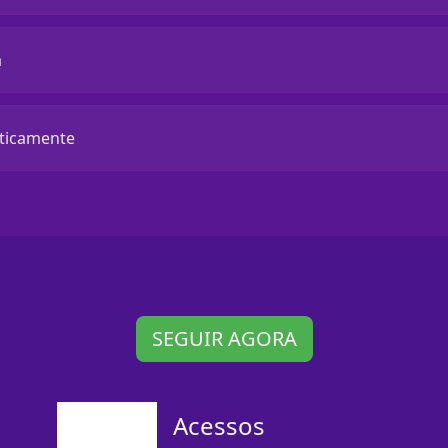
a
aticamente
SEGUIR AGORA
Acessos