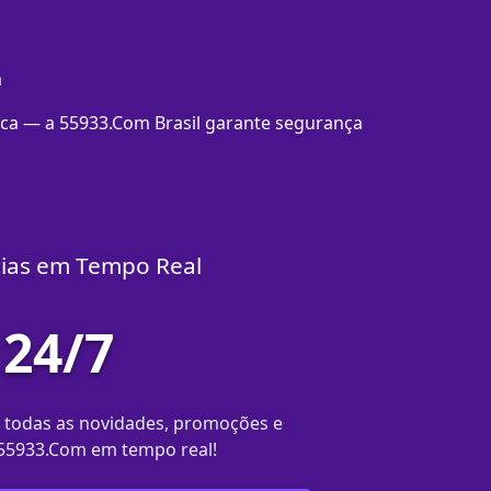
m
ica — a 55933.Com Brasil garante segurança
cias em Tempo Real
24/7
e todas as novidades, promoções e
55933.Com em tempo real!