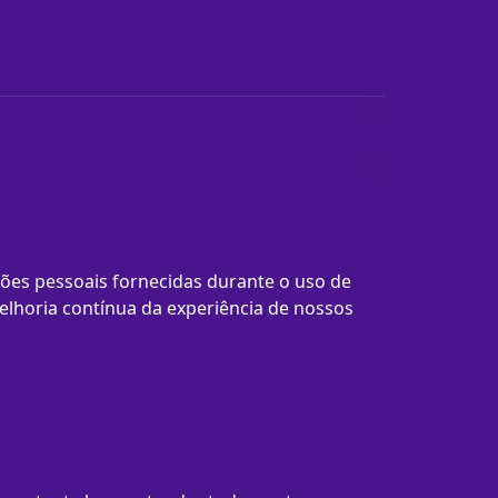
ões pessoais fornecidas durante o uso de
elhoria contínua da experiência de nossos