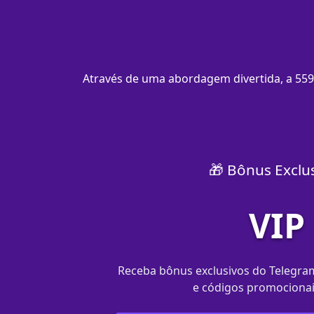
Através de uma abordagem divertida, a 559
🎁 Bônus Exclu
VIP
Receba bônus exclusivos do Telegra
e códigos promocionai