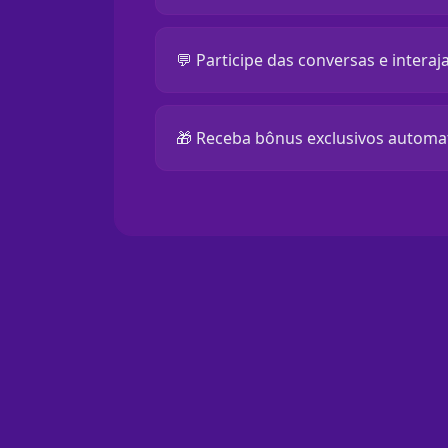
💬 Participe das conversas e interaj
🎁 Receba bônus exclusivos autom