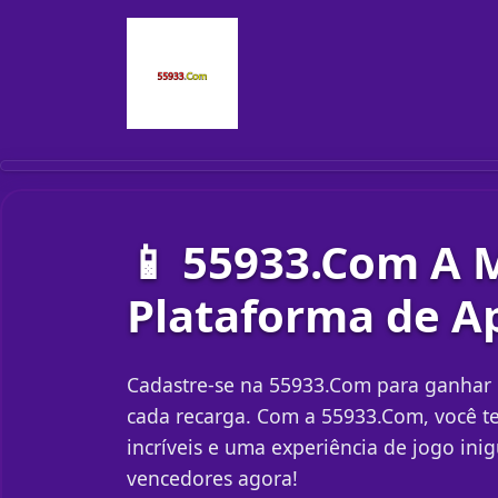
📱 55933.Com A 
Plataforma de A
Cadastre-se na 55933.Com para ganhar
cada recarga. Com a 55933.Com, você 
incríveis e uma experiência de jogo inig
vencedores agora!