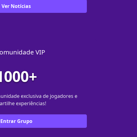
Ver Notícias
Comunidade VIP
1000+
unidade exclusiva de jogadores e
rtilhe experiências!
Entrar Grupo