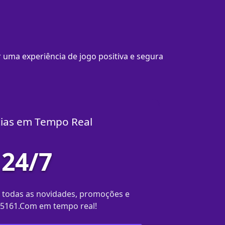
 uma experiência de jogo positiva e segura
cias em Tempo Real
24/7
e todas as novidades, promoções e
 5161.Com em tempo real!