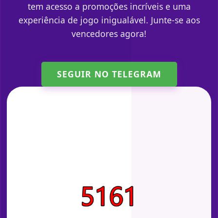
tem acesso a promoções incríveis e uma
experiência de jogo inigualável. Junte-se aos
vencedores agora!
SEGUIR NO TELEGRAM