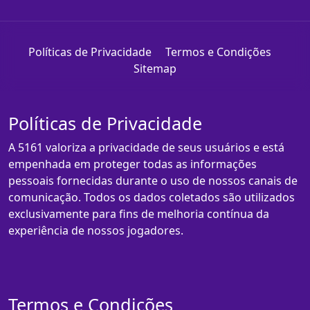
Políticas de Privacidade
Termos e Condições
Sitemap
Políticas de Privacidade
A 5161 valoriza a privacidade de seus usuários e está
empenhada em proteger todas as informações
pessoais fornecidas durante o uso de nossos canais de
comunicação. Todos os dados coletados são utilizados
exclusivamente para fins de melhoria contínua da
experiência de nossos jogadores.
Termos e Condições