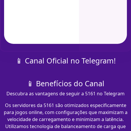
📱 Canal Oficial no Telegram!
📱 Benefícios do Canal
Descubra as vantagens de seguir a 5161 no Telegram
Os servidores da 5161 são otimizados especificamente
para jogos online, com configurações que maximizam a
velocidade de carregamento e minimizam a latência.
Utilizamos tecnologia de balanceamento de carga que