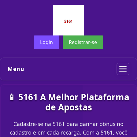
Login
Registrar-se
Menu
📱 5161 A Melhor Plataforma
de Apostas
Cadastre-se na 5161 para ganhar bônus no
cadastro e em cada recarga. Com a 5161, você