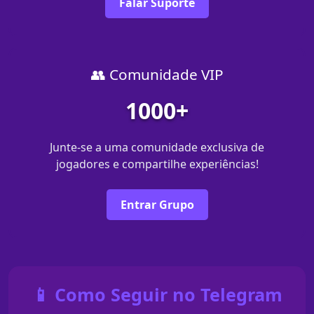
Falar Suporte
👥 Comunidade VIP
1000+
Junte-se a uma comunidade exclusiva de
jogadores e compartilhe experiências!
Entrar Grupo
📱 Como Seguir no Telegram