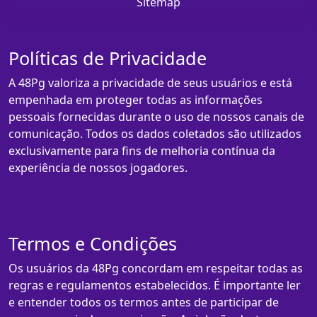
Sitemap
Políticas de Privacidade
A 48Pg valoriza a privacidade de seus usuários e está
empenhada em proteger todas as informações
pessoais fornecidas durante o uso de nossos canais de
comunicação. Todos os dados coletados são utilizados
exclusivamente para fins de melhoria contínua da
experiência de nossos jogadores.
Termos e Condições
Os usuários da 48Pg concordam em respeitar todas as
regras e regulamentos estabelecidos. É importante ler
e entender todos os termos antes de participar de