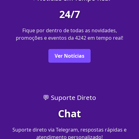
24/7
Fique por dentro de todas as novidades,
promoções e eventos da 4242 em tempo real!
Ver Notícias
💬 Suporte Direto
Chat
Suporte direto via Telegram, respostas rápidas e
atendimento personalizado!