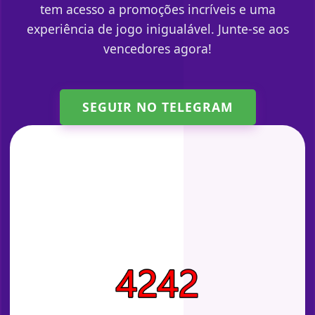
tem acesso a promoções incríveis e uma
experiência de jogo inigualável. Junte-se aos
vencedores agora!
SEGUIR NO TELEGRAM