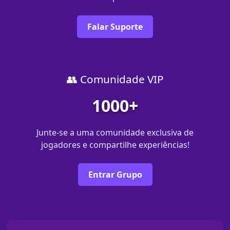
Falar Suporte
👥 Comunidade VIP
1000+
Junte-se a uma comunidade exclusiva de
jogadores e compartilhe experiências!
Entrar Grupo