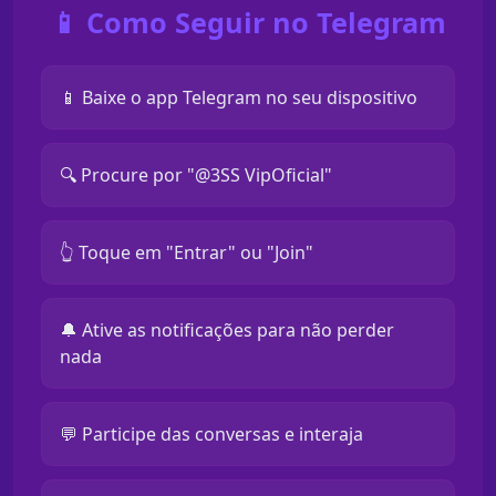
📱 Como Seguir no Telegram
📱 Baixe o app Telegram no seu dispositivo
🔍 Procure por "@3SS VipOficial"
👆 Toque em "Entrar" ou "Join"
🔔 Ative as notificações para não perder
nada
💬 Participe das conversas e interaja