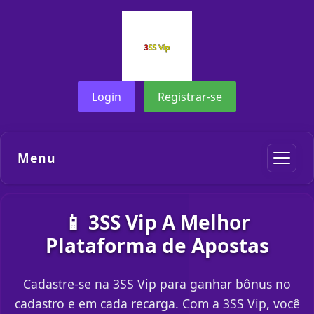
Login
Registrar-se
Menu
📱 3SS Vip A Melhor
Plataforma de Apostas
Cadastre-se na 3SS Vip para ganhar bônus no
cadastro e em cada recarga. Com a 3SS Vip, você