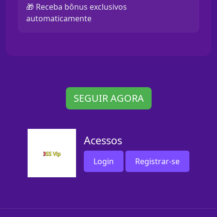
🎁 Receba bônus exclusivos
automaticamente
SEGUIR AGORA
Acessos
Login
Registrar-se