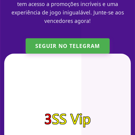
tem acesso a promoções incríveis e uma
experiência de jogo inigualável. Junte-se aos
vencedores agora!
SEGUIR NO TELEGRAM