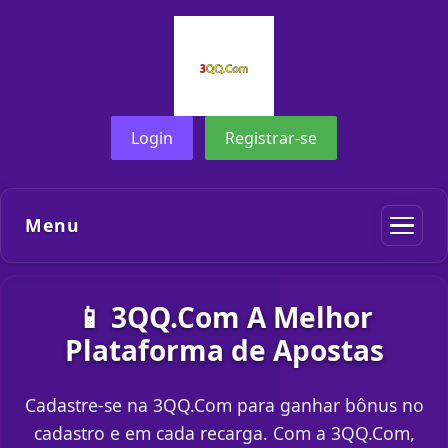
Login
Registrar-se
Menu
📱 3QQ.Com A Melhor
Plataforma de Apostas
Cadastre-se na 3QQ.Com para ganhar bônus no
cadastro e em cada recarga. Com a 3QQ.Com,