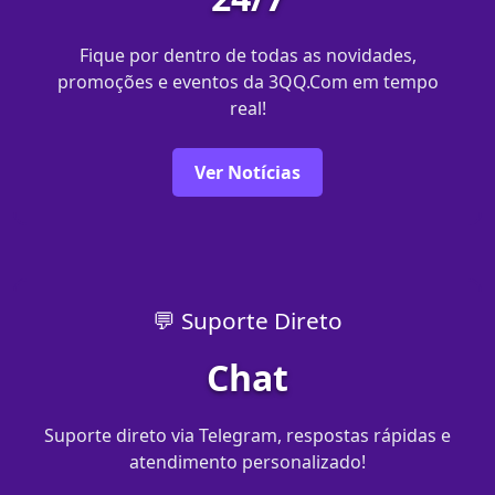
Fique por dentro de todas as novidades,
promoções e eventos da 3QQ.Com em tempo
real!
Ver Notícias
💬 Suporte Direto
Chat
Suporte direto via Telegram, respostas rápidas e
atendimento personalizado!