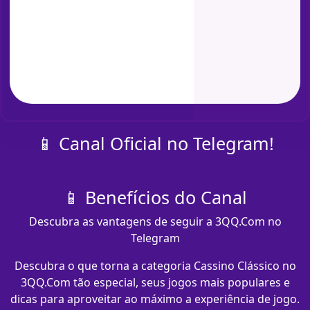
📱 Canal Oficial no Telegram!
📱 Benefícios do Canal
Descubra as vantagens de seguir a 3QQ.Com no
Telegram
Descubra o que torna a categoria Cassino Clássico no
3QQ.Com tão especial, seus jogos mais populares e
dicas para aproveitar ao máximo a experiência de jogo.