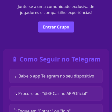
Junte-se a uma comunidade exclusiva de
jogadores e compartilhe experiências!
Entrar Grupo
📱 Como Seguir no Telegram
📱 Baixe o app Telegram no seu dispositivo
🔍 Procure por "@3F Casino APPOficial"
👆 Toque em "Entrar" ou "Join"