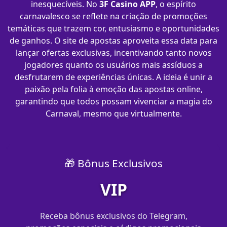
inesquecíveis. No
3F Casino APP
, o espírito
carnavalesco se reflete na criação de promoções
temáticas que trazem cor, entusiasmo e oportunidades
de ganhos. O site de apostas aproveita essa data para
lançar ofertas exclusivas, incentivando tanto novos
jogadores quanto os usuários mais assíduos a
desfrutarem de experiências únicas. A ideia é unir a
paixão pela folia à emoção das apostas online,
garantindo que todos possam vivenciar a magia do
Carnaval, mesmo que virtualmente.
🎁 Bônus Exclusivos
VIP
Receba bônus exclusivos do Telegram,