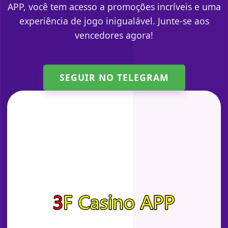
APP, você tem acesso a promoções incríveis e uma
experiência de jogo inigualável. Junte-se aos
vencedores agora!
SEGUIR NO TELEGRAM