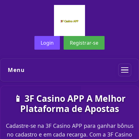
Login
Registrar-se
Menu
📱 3F Casino APP A Melhor
Plataforma de Apostas
Cadastre-se na 3F Casino APP para ganhar bônus
no cadastro e em cada recarga. Com a 3F Casino