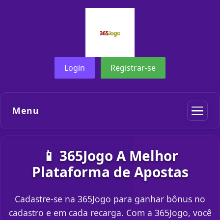
Login
Registrar-se
Menu
📱 365Jogo A Melhor
Plataforma de Apostas
Cadastre-se na 365Jogo para ganhar bônus no
cadastro e em cada recarga. Com a 365Jogo, você