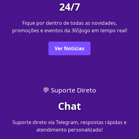
24/7
Fique por dentro de todas as novidades,
promoções e eventos da 365Jogo em tempo real!
Ver Notícias
💬 Suporte Direto
Chat
Suporte direto via Telegram, respostas rápidas e
atendimento personalizado!