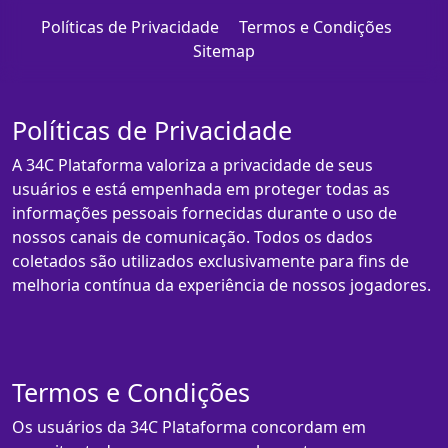
Políticas de Privacidade
Termos e Condições
Sitemap
Políticas de Privacidade
A 34C Plataforma valoriza a privacidade de seus
usuários e está empenhada em proteger todas as
informações pessoais fornecidas durante o uso de
nossos canais de comunicação. Todos os dados
coletados são utilizados exclusivamente para fins de
melhoria contínua da experiência de nossos jogadores.
Termos e Condições
Os usuários da 34C Plataforma concordam em