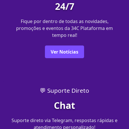
24/7
Fique por dentro de todas as novidades,
promoções e eventos da 34C Plataforma em
tempo real!
Ver Notícias
💬 Suporte Direto
Chat
Suporte direto via Telegram, respostas rápidas e
atendimento personalizado!