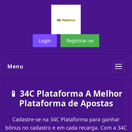
Login
Registrar-se
Menu
📱 34C Plataforma A Melhor
Plataforma de Apostas
Cadastre-se na 34C Plataforma para ganhar
bônus no cadastro e em cada recarga. Com a 34C