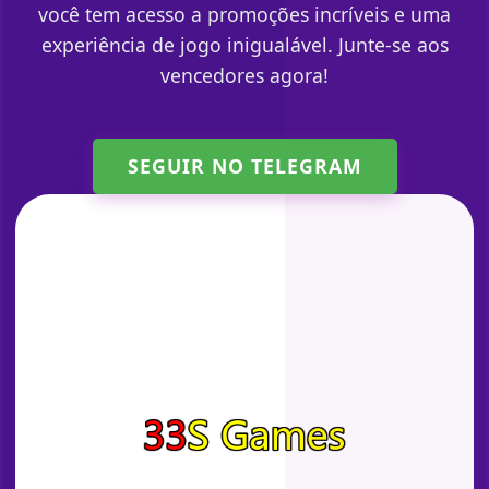
você tem acesso a promoções incríveis e uma
experiência de jogo inigualável. Junte-se aos
vencedores agora!
SEGUIR NO TELEGRAM