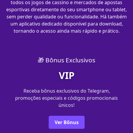
todos os jogos de cassino e mercados de apostas
esportivas diretamente do seu smartphone ou tablet,
sem perder qualidade ou funcionalidade. Há também
um aplicativo dedicado disponível para download,
tornando o acesso ainda mais rápido e prático.
🎁 Bônus Exclusivos
VIP
Receba bônus exclusivos do Telegram,
promoções especiais e códigos promocionais
únicos!
Ver Bônus