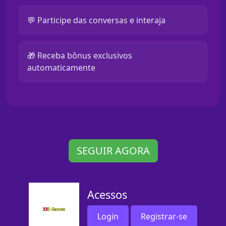
💬 Participe das conversas e interaja
🎁 Receba bônus exclusivos
automaticamente
SEGUIR AGORA
Acessos
Login
Registrar-se