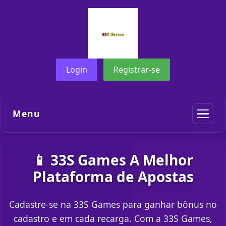
Login
Registrar-se
Menu
📱 33S Games A Melhor
Plataforma de Apostas
Cadastre-se na 33S Games para ganhar bônus no
cadastro e em cada recarga. Com a 33S Games,