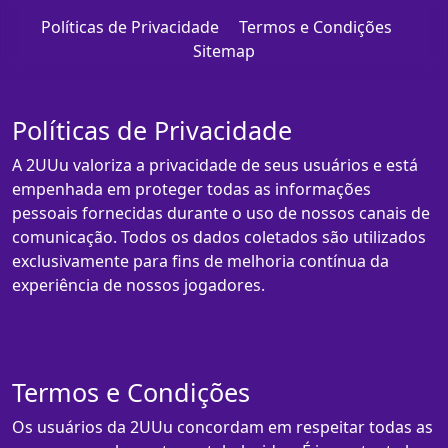
Políticas de Privacidade
Termos e Condições
Sitemap
Políticas de Privacidade
A 2UUu valoriza a privacidade de seus usuários e está
empenhada em proteger todas as informações
pessoais fornecidas durante o uso de nossos canais de
comunicação. Todos os dados coletados são utilizados
exclusivamente para fins de melhoria contínua da
experiência de nossos jogadores.
Termos e Condições
Os usuários da 2UUu concordam em respeitar todas as