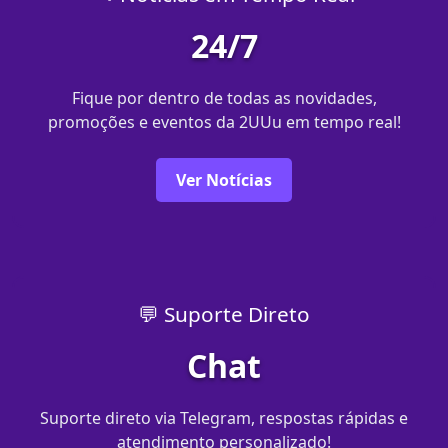
24/7
Fique por dentro de todas as novidades,
promoções e eventos da 2UUu em tempo real!
Ver Notícias
💬 Suporte Direto
Chat
Suporte direto via Telegram, respostas rápidas e
atendimento personalizado!