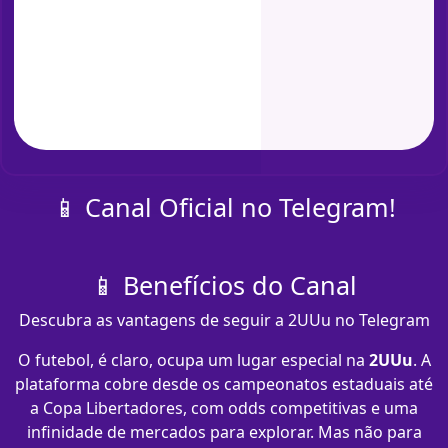
📱 Canal Oficial no Telegram!
📱 Benefícios do Canal
Descubra as vantagens de seguir a 2UUu no Telegram
O futebol, é claro, ocupa um lugar especial na
2UUu
. A
plataforma cobre desde os campeonatos estaduais até
a Copa Libertadores, com odds competitivas e uma
infinidade de mercados para explorar. Mas não para