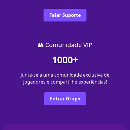
Falar Suporte
👥 Comunidade VIP
1000+
Junte-se a uma comunidade exclusiva de
jogadores e compartilhe experiências!
Entrar Grupo