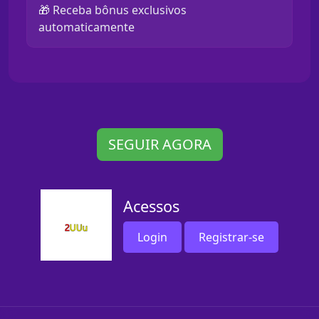
🎁 Receba bônus exclusivos
automaticamente
SEGUIR AGORA
Acessos
Login
Registrar-se