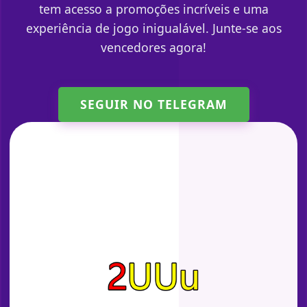
tem acesso a promoções incríveis e uma
experiência de jogo inigualável. Junte-se aos
vencedores agora!
SEGUIR NO TELEGRAM