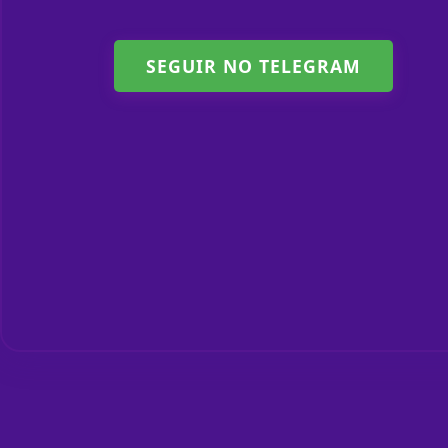
SEGUIR NO TELEGRAM