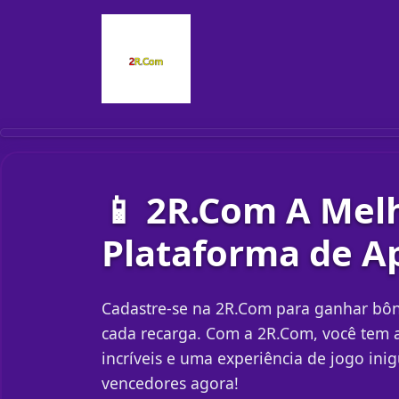
📱 2R.Com A Mel
Plataforma de A
Cadastre-se na 2R.Com para ganhar bôn
cada recarga. Com a 2R.Com, você tem 
incríveis e uma experiência de jogo inig
vencedores agora!