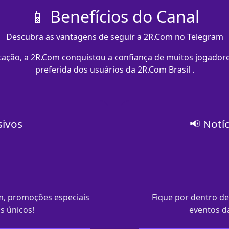
📱 Benefícios do Canal
Descubra as vantagens de seguir a 2R.Com no Telegram
ação, a 2R.Com conquistou a confiança de muitos jogadore
preferida dos usuários da 2R.Com Brasil .
sivos
📢 Notí
m, promoções especiais
Fique por dentro d
s únicos!
eventos d