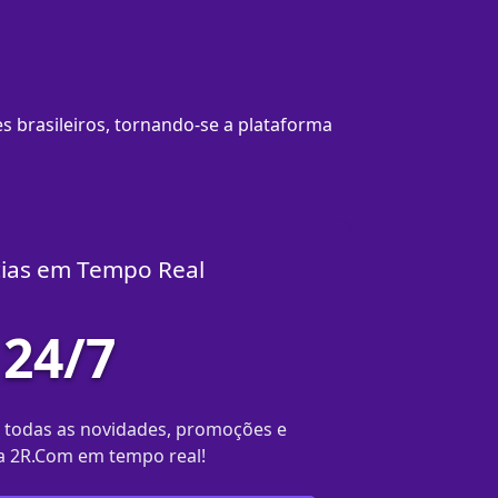
s brasileiros, tornando-se a plataforma
cias em Tempo Real
24/7
e todas as novidades, promoções e
a 2R.Com em tempo real!