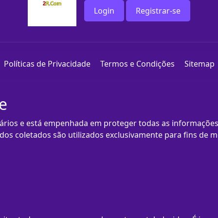
Login
Registrar-se
Políticas de Privacidade
Termos e Condições
Sitemap
de
uários e está empenhada em proteger todas as informações
os coletados são utilizados exclusivamente para fins de m