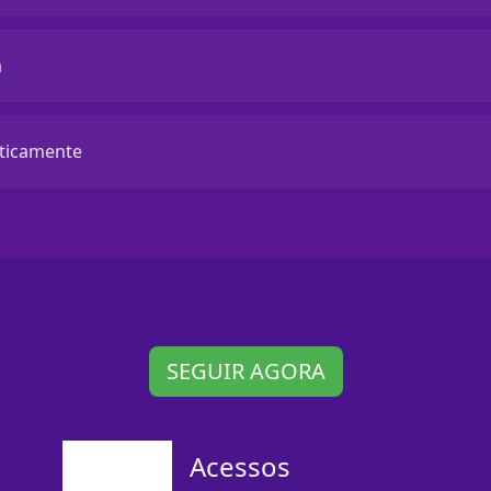
a
aticamente
SEGUIR AGORA
Acessos