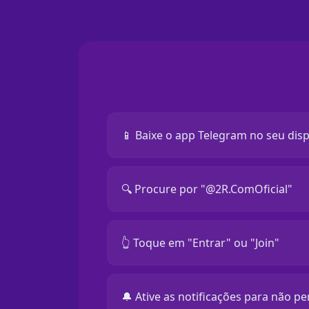
📱 Baixe o app Telegram no seu disp
🔍 Procure por "@2R.ComOficial"
👆 Toque em "Entrar" ou "Join"
🔔 Ative as notificações para não p