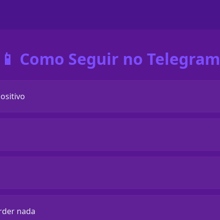
📱 Como Seguir no Telegram
ositivo
erder nada