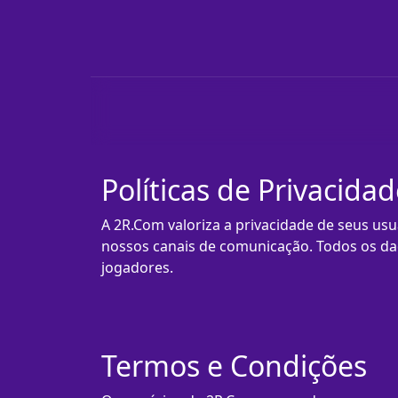
Políticas de Privacida
A 2R.Com valoriza a privacidade de seus us
nossos canais de comunicação. Todos os dad
jogadores.
Termos e Condições