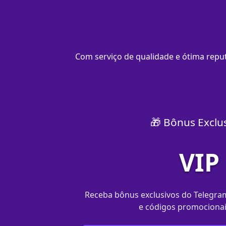
Com serviço de qualidade e ótima reput
🎁 Bônus Exclu
VIP
Receba bônus exclusivos do Telegra
e códigos promocionai