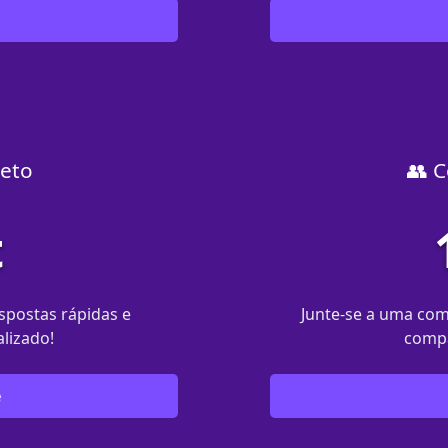
reto
👥 
t
espostas rápidas e
Junte-se a uma com
lizado!
compa
e