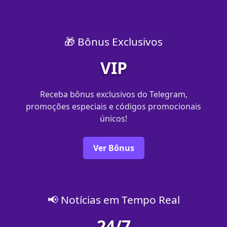
🎁 Bônus Exclusivos
VIP
Receba bônus exclusivos do Telegram,
promoções especiais e códigos promocionais
únicos!
Ver Bônus
📢 Notícias em Tempo Real
24/7