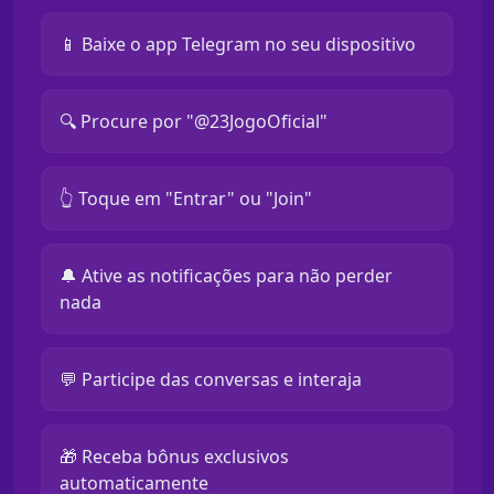
📱 Baixe o app Telegram no seu dispositivo
🔍 Procure por "@23JogoOficial"
👆 Toque em "Entrar" ou "Join"
🔔 Ative as notificações para não perder
nada
💬 Participe das conversas e interaja
🎁 Receba bônus exclusivos
automaticamente