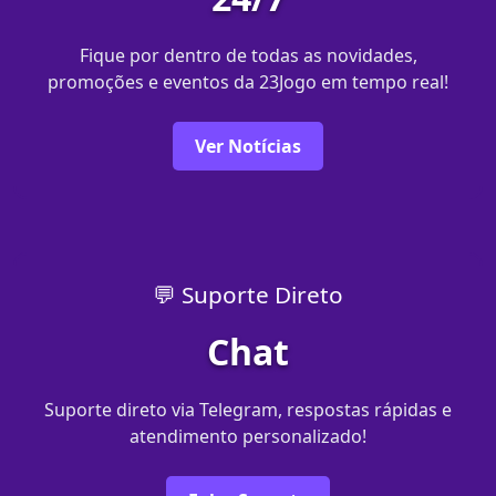
Fique por dentro de todas as novidades,
promoções e eventos da 23Jogo em tempo real!
Ver Notícias
💬 Suporte Direto
Chat
Suporte direto via Telegram, respostas rápidas e
atendimento personalizado!