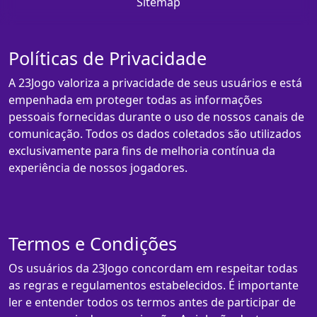
Sitemap
Políticas de Privacidade
A 23Jogo valoriza a privacidade de seus usuários e está
empenhada em proteger todas as informações
pessoais fornecidas durante o uso de nossos canais de
comunicação. Todos os dados coletados são utilizados
exclusivamente para fins de melhoria contínua da
experiência de nossos jogadores.
Termos e Condições
Os usuários da 23Jogo concordam em respeitar todas
as regras e regulamentos estabelecidos. É importante
ler e entender todos os termos antes de participar de