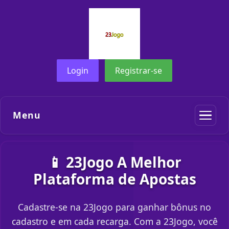
Login
Registrar-se
Menu
📱 23Jogo A Melhor
Plataforma de Apostas
Cadastre-se na 23Jogo para ganhar bônus no
cadastro e em cada recarga. Com a 23Jogo, você