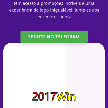
tem acesso a promoções incríveis e uma
experiência de jogo inigualável. Junte-se aos
vencedores agora!
SEGUIR NO TELEGRAM