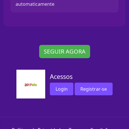
automaticamente
SEGUIR AGORA
Acessos
Login
Registrar-se