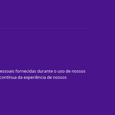
essoais fornecidas durante o uso de nossos
 contínua da experiência de nossos