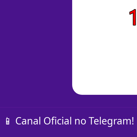
📱 Canal Oficial no Telegram!