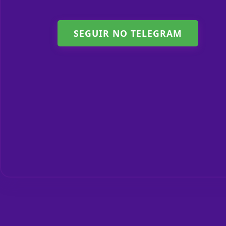
SEGUIR NO TELEGRAM