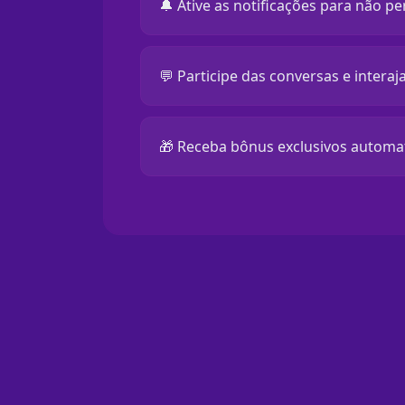
🔔 Ative as notificações para não p
💬 Participe das conversas e interaj
🎁 Receba bônus exclusivos autom