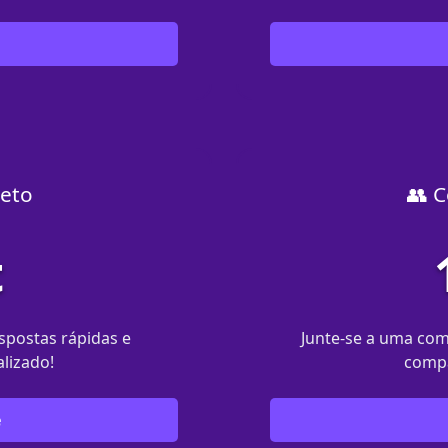
reto
👥 
t
espostas rápidas e
Junte-se a uma com
lizado!
compa
e