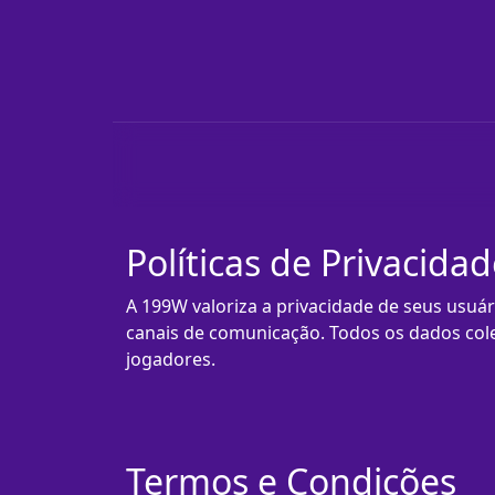
Políticas de Privacida
A 199W valoriza a privacidade de seus usu
canais de comunicação. Todos os dados cole
jogadores.
Termos e Condições