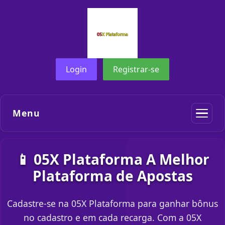
Login
Registrar-se
Menu
📱 05X Plataforma A Melhor
Plataforma de Apostas
Cadastre-se na 05X Plataforma para ganhar bônus
no cadastro e em cada recarga. Com a 05X