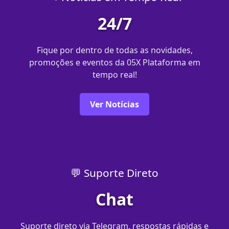
24/7
Fique por dentro de todas as novidades,
promoções e eventos da 05X Plataforma em
tempo real!
Ver Notícias
💬 Suporte Direto
Chat
Suporte direto via Telegram, respostas rápidas e