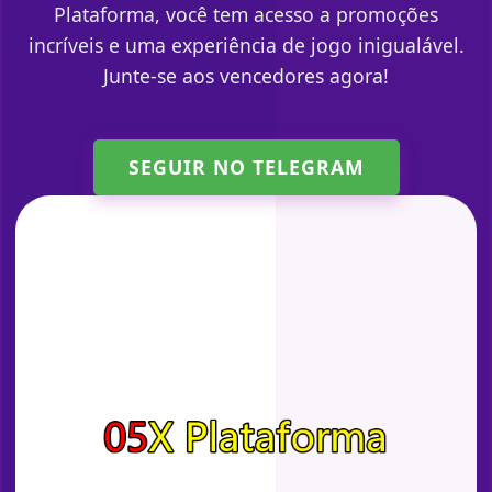
Plataforma, você tem acesso a promoções
incríveis e uma experiência de jogo inigualável.
Junte-se aos vencedores agora!
SEGUIR NO TELEGRAM