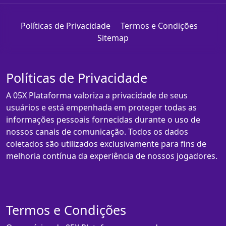
Políticas de Privacidade
Termos e Condições
Sitemap
Políticas de Privacidade
A 05X Plataforma valoriza a privacidade de seus
usuários e está empenhada em proteger todas as
informações pessoais fornecidas durante o uso de
nossos canais de comunicação. Todos os dados
coletados são utilizados exclusivamente para fins de
melhoria contínua da experiência de nossos jogadores.
Termos e Condições